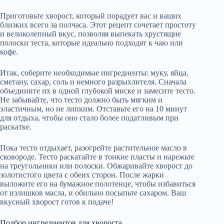
Приготовьте хворост, который порадует вас и ваших
близких всего за полчаса. Этот рецепт сочетает простоту
и великолепный вкус, позволяя выпекать хрустящие
полоски теста, которые идеально подходят к чаю или
кофе.
Итак, соберите необходимые ингредиенты: муку, яйца,
сметану, сахар, соль и немного разрыхлителя. Сначала
объедините их в одной глубокой миске и замесите тесто.
Не забывайте, что тесто должно быть мягким и
эластичным, но не липким. Отставьте его на 10 минут
для отдыха, чтобы оно стало более податливым при
раскатке.
Пока тесто отдыхает, разогрейте растительное масло в
сковороде. Тесто раскатайте в тонкие пласты и нарежьте
на треугольники или полоски. Обжаривайте хворост до
золотистого цвета с обеих сторон. После жарки
выложите его на бумажное полотенце, чтобы избавиться
от излишков масла, и обильно посыпьте сахаром. Ваш
вкусный хворост готов к подаче!
Подбор ингредиентов для хвороста