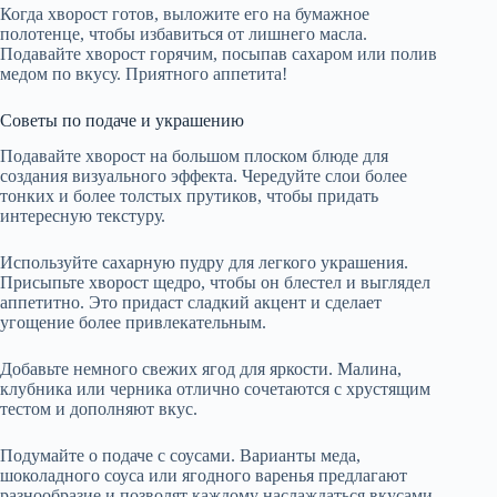
Когда хворост готов, выложите его на бумажное
полотенце, чтобы избавиться от лишнего масла.
Подавайте хворост горячим, посыпав сахаром или полив
медом по вкусу. Приятного аппетита!
Советы по подаче и украшению
Подавайте хворост на большом плоском блюде для
создания визуального эффекта. Чередуйте слои более
тонких и более толстых прутиков, чтобы придать
интересную текстуру.
Используйте сахарную пудру для легкого украшения.
Присыпьте хворост щедро, чтобы он блестел и выглядел
аппетитно. Это придаст сладкий акцент и сделает
угощение более привлекательным.
Добавьте немного свежих ягод для яркости. Малина,
клубника или черника отлично сочетаются с хрустящим
тестом и дополняют вкус.
Подумайте о подаче с соусами. Варианты меда,
шоколадного соуса или ягодного варенья предлагают
разнообразие и позволят каждому наслаждаться вкусами