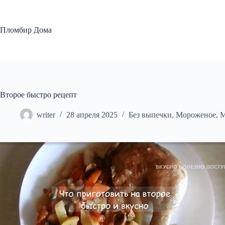
Перейти
к
сути
Пломбир Дома
Второе быстро рецепт
writer
28 апреля 2025
Без выпечки
,
Мороженое
,
М