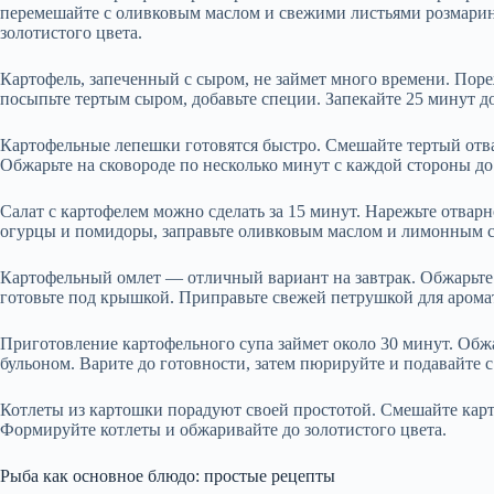
перемешайте с оливковым маслом и свежими листьями розмарина
золотистого цвета.
Картофель, запеченный с сыром, не займет много времени. Пор
посыпьте тертым сыром, добавьте специи. Запекайте 25 минут д
Картофельные лепешки готовятся быстро. Смешайте тертый отва
Обжарьте на сковороде по несколько минут с каждой стороны до
Салат с картофелем можно сделать за 15 минут. Нарежьте отварн
огурцы и помидоры, заправьте оливковым маслом и лимонным со
Картофельный омлет — отличный вариант на завтрак. Обжарьте к
готовьте под крышкой. Приправьте свежей петрушкой для арома
Приготовление картофельного супа займет около 30 минут. Обжа
бульоном. Варите до готовности, затем пюрируйте и подавайте 
Котлеты из картошки порадуют своей простотой. Смешайте карт
Формируйте котлеты и обжаривайте до золотистого цвета.
Рыба как основное блюдо: простые рецепты