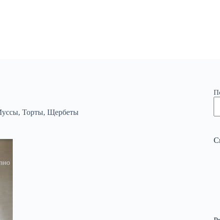
П
уссы
,
Торты
,
Щербеты
С