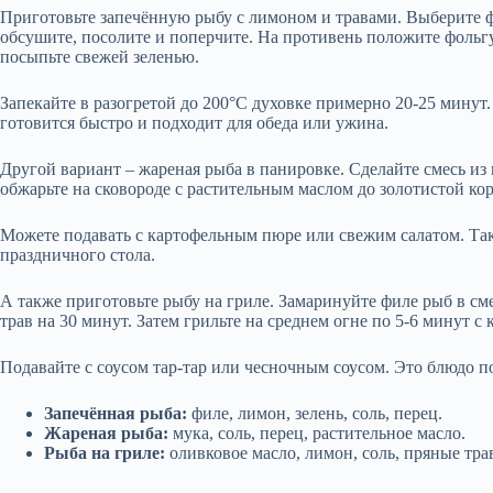
Приготовьте запечённую рыбу с лимоном и травами. Выберите фи
обсушите, посолите и поперчите. На противень положите фольгу
посыпьте свежей зеленью.
Запекайте в разогретой до 200°C духовке примерно 20-25 минут
готовится быстро и подходит для обеда или ужина.
Другой вариант – жареная рыба в панировке. Сделайте смесь из 
обжарьте на сковороде с растительным маслом до золотистой кор
Можете подавать с картофельным пюре или свежим салатом. Так
праздничного стола.
А также приготовьте рыбу на гриле. Замаринуйте филе рыб в см
трав на 30 минут. Затем грильте на среднем огне по 5-6 минут с
Подавайте с соусом тар-тар или чесночным соусом. Это блюдо по
Запечённая рыба:
филе, лимон, зелень, соль, перец.
Жареная рыба:
мука, соль, перец, растительное масло.
Рыба на гриле:
оливковое масло, лимон, соль, пряные тра