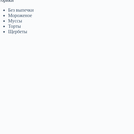
убрики
Без выпечки
Мороженое
Муссы
Торты
Щербеты