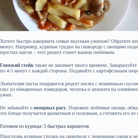
Хотите быстро накормить семью вкусным ужином? Обратите вни
минут. Например, куриные грудки на сковороде с овощами подой
простых шагов – этот рецепт станет вашим любимым.
Говяжий стейк
также не занимает много времени. Замаринуйте 
по 4-5 минут с каждой стороны. Подавайте с картофельным пюре
Любителям пасты понравится рецепт
паста с томатным соусо
соус из обжаренных помидоров, чеснока и шпината на оливково
ужин.
Не забывайте о
овощных рагу
. Порежьте любимые овощи, обжар
это блюдо получается ароматным и полезным, а готовить его не 
Готовим из курицы: 5 быстрых вариантов
Приготовь куриные грудки на сковороде с лимонным соком и че