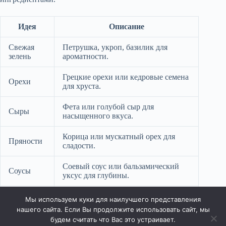
Идея
Описание
Свежая
Петрушка, укроп, базилик для
зелень
ароматности.
Грецкие орехи или кедровые семена
Орехи
для хруста.
Фета или голубой сыр для
Сыры
насыщенного вкуса.
Корица или мускатный орех для
Пряности
сладости.
Соевый соус или бальзамический
Соусы
уксус для глубины.
Сезонные
Шпинат или цветная капуста для
Мы используем куки для наилучшего представления
овощи
свежести.
нашего сайта. Если Вы продолжите использовать сайт, мы
будем считать что Вас это устраивает.