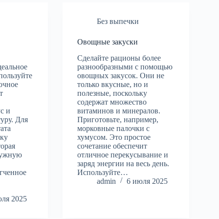
Без выпечки
Овощные закуски
Сделайте рационы более
деальное
разнообразными с помощью
спользуйте
овощных закусок. Они не
очное
только вкусные, но и
т
полезные, поскольку
содержат множество
с и
витаминов и минералов.
уру. Для
Приготовьте, например,
тата
морковные палочки с
уку
хумусом. Это простое
торая
сочетание обеспечит
нужную
отличное перекусывание и
заряд энергии на весь день.
гченное
Используйте…
о
admin
6 июля 2025
юля 2025