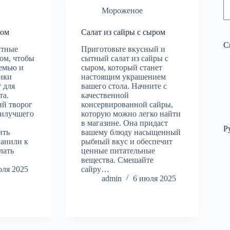
Мороженое
гом
Салат из сайры с сыром
С
атные
Приготовьте вкусный и
ом, чтобы
сытный салат из сайры с
семью и
сыром, который станет
чики
настоящим украшением
 для
вашего стола. Начните с
та.
качественной
ий творог
консервированной сайры,
аилучшего
которую можно легко найти
в магазине. Она придаст
Р
ить
вашему блюду насыщенный
ванили к
рыбный вкус и обеспечит
лать
ценные питательные
вещества. Смешайте
юля 2025
сайру…
admin
6 июля 2025