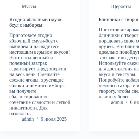
Муссы
Щербеты
Ягодно-яблочный смузи-
Блинчики с творо
боул с имбирем
Приготовьте аром
Приготовьте ягодно-
блинчики с творог
яблочный смузи-боул с
порадовать свою 
имбирем и насладитесь
друзей. Эти блин
настоящим взрывом вкусов!
идеально подойдут
Этот насыщенный и
завтрака или десер
полезный завтрак
Используйте свеж
гарантирует заряд энергии
для достижения н
на весь день. Смешайте
вкуса и текстуры.
свежие ягоды, хрустящие
Попробуйте добав
яблоки и немного имбиря –
немного сахара и 
вы получите
творогу, чтобы сде
сбалансированное
начинку более…
сочетание сладости и легкой
admin
6 и
пикантности. Для
базового…
admin
6 июля 2025