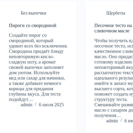
Без выпечки
Щербеты
Пироги со смородиной
Песочное тесто на
сливочном масле
Создайте пирог со
смородиной, который
Чтобы получить и
удивит всех без исключения.
песочное тесто, и
Смородина придаёт блюду
качественное слив
неповторимую кисло-
масло. Оно придас
сладкую ноту, а аромат
готовому изделию
свежей выпечки заполняет
неповторимый вку
дом уютом. Используйте
рассыпчатую текст
мед или сахар для начинки,
идеального резуль
а также добавьте немного
имейте в запасе м
корицы для придания
высшего сорта, ко
глубины вкуса. Для теста
поможет создать 
подойдут…
структуру теста.
admin
6 июля 2025
Смешивайте размя
масло с сахаром д
получения…
admin
6 и