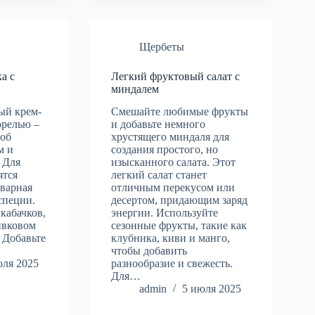
Щербеты
а с
Легкий фруктовый салат с
миндалем
ый крем-
Смешайте любимые фрукты
орелью –
и добавьте немного
соб
хрустящего миндаля для
м и
создания простого, но
 Для
изысканного салата. Этот
ятся
легкий салат станет
тварная
отличным перекусом или
специи.
десертом, придающим заряд
 кабачков,
энергии. Используйте
ивковом
сезонные фрукты, такие как
. Добавьте
клубника, киви и манго,
чтобы добавить
юля 2025
разнообразие и свежесть.
Для…
admin
5 июля 2025