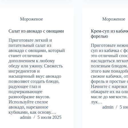
Мороженое
Мороженое
Салат из авокадо с овощами
Крем-суп из кабачк
форелью
Приготовьте легкий и
питательный салат из
Приготовьте нежн
авокадо с овощами, который
суп из кабачка с ф
станет отличным
это отличный спо
дополнением к любому
насладиться легки
обеду или ужину. Свежесть
полезным блюдом.
ингредиентов и
этого вам понадоб
насыщенный вкус авокадо
свежие кабачки, о
позволяют создать блюдо,
форель и простые 
радующее глаз и
Начните с нарезки
подчеркивающее
обжарьте их на ол
разнообразие вкусов.
масле до мягкости
Используйте спелое
лук…
авокадо, нарезанное
admin
5 и
кубиками, как основу.…
admin
5 июля 2025