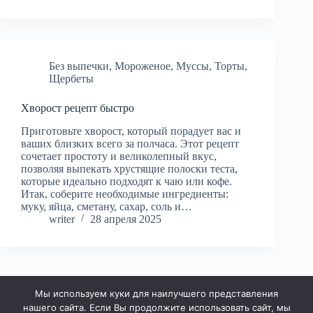
Без выпечки
,
Мороженое
,
Муссы
,
Торты
,
Щербеты
Хворост рецепт быстро
Приготовьте хворост, который порадует вас и
ваших близких всего за полчаса. Этот рецепт
сочетает простоту и великолепный вкус,
позволяя выпекать хрустящие полоски теста,
которые идеально подходят к чаю или кофе.
Итак, соберите необходимые ингредиенты:
муку, яйца, сметану, сахар, соль и…
writer
28 апреля 2025
Мы используем куки для наилучшего представления
НАЗАД
нашего сайта. Если Вы продолжите использовать сайт, мы